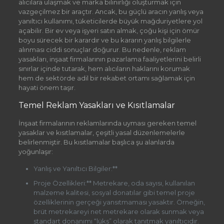
alıcılara ulaşmak ve marka bilinirliği oluşturmak için
vazgeçilmez bir araçtır. Ancak, bu güçlü aracın yanlış veya
yanıltıcı kullanımı, tüketicilerde büyük mağduriyetlere yol
açabilir. Bir ev veya işyeri satın almak, çoğu kişi için ömür
boyu sürecek bir karardır ve bu kararın yanlış bilgilerle
alınması ciddi sonuçlar doğurur. Bu nedenle, reklam
yasakları, inşaat firmalarının pazarlama faaliyetlerini belirli
sınırlar içinde tutarak, hem alıcıların haklarını korumak
hem de sektörde adil bir rekabet ortamı sağlamak için
hayati önem taşır.
Temel Reklam Yasakları ve Kısıtlamalar
İnşaat firmalarının reklamlarında uyması gereken temel
yasaklar ve kısıtlamalar, çeşitli yasal düzenlemelerle
belirlenmiştir. Bu kısıtlamalar başlıca şu alanlarda
yoğunlaşır:
Yanlış ve Yanıltıcı Bilgiler:**
Proje Özellikleri:** Metrekare, oda sayısı, kullanılan
malzeme kalitesi, sosyal donatılar gibi temel proje
özelliklerinin gerçeği yansıtmaması yasaktır. Örneğin,
brüt metrekareyi net metrekare olarak sunmak veya
standart donanımı “lüks” olarak tanıtmak yanıltıcıdır.