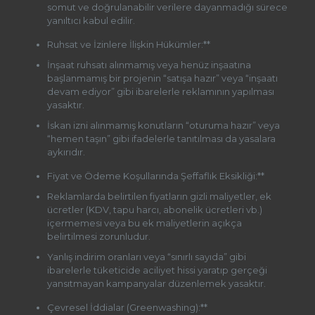
somut ve doğrulanabilir verilere dayanmadığı sürece
yanıltıcı kabul edilir.
Ruhsat ve İzinlere İlişkin Hükümler:**
İnşaat ruhsatı alınmamış veya henüz inşaatına
başlanmamış bir projenin “satışa hazır” veya “inşaatı
devam ediyor” gibi ibarelerle reklamının yapılması
yasaktır.
İskan izni alınmamış konutların “oturuma hazır” veya
“hemen taşın” gibi ifadelerle tanıtılması da yasalara
aykırıdır.
Fiyat ve Ödeme Koşullarında Şeffaflık Eksikliği:**
Reklamlarda belirtilen fiyatların gizli maliyetler, ek
ücretler (KDV, tapu harcı, abonelik ücretleri vb.)
içermemesi veya bu ek maliyetlerin açıkça
belirtilmesi zorunludur.
Yanlış indirim oranları veya “sınırlı sayıda” gibi
ibarelerle tüketicide aciliyet hissi yaratıp gerçeği
yansıtmayan kampanyalar düzenlemek yasaktır.
Çevresel İddialar (Greenwashing):**