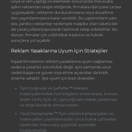
veya re’sen yaptığı incelemeler sonucunda mevzuata
aykırı reklamları tespit ettiğinde, firmalara idari para cezası
uygulayabilir, reklamın durdurulmasına veya düzeltme
ilanı yayımlanmasına karar verebilir. Bu yaptırımların yanı
sıra, yanıltıcı reklamlar nedeniyle mağdur olan tüketiciler
de yasal yollara başvurarak tazminat talep edebilirler. Bu
durum, firmalar için ciddi itibar kaybına ve hukuki
süreçlere yol açabilir.
Reklam Yasaklarına Uyum İçin Stratejiler
İnşaat firmalarının reklam yasaklarına uyum sağlaması,
sadece yasal bir zorunluluk değil, aynı zamanda uzun
vadeli başarı ve güven inşa etme açısından da kritik
öneme sahiptir. İşte uyum için bazı stratejiler:
Tam Doğruluk ve Şeffaflık:** Reklam
materyallerindeki tüm bilgilerin (metrekare, konum,
teslim tarihi, fiyat vb.) gerçeği tam olarak yansıtması
ve doğrulanabilir olması esastır.
Yasal Danışmanlık:** Tüm reklam kampanyaları ve
materyalleri, yayınlanmadan önce hukuk uzmanları
tarafından mevzuata uygunluk açısından
incelenmelidir.