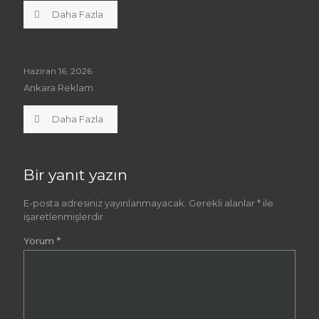
Daha Fazla
Haziran 16, 2026
Ankara Reklam
Daha Fazla
Bir yanıt yazın
E-posta adresiniz yayınlanmayacak.
Gerekli alanlar
*
ile
işaretlenmişlerdir
Yorum
*