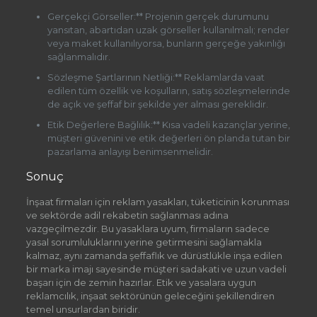
Gerçekçi Görseller:** Projenin gerçek durumunu
yansıtan, abartıdan uzak görseller kullanılmalı; render
veya maket kullanılıyorsa, bunların gerçeğe yakınlığı
sağlanmalıdır.
Sözleşme Şartlarının Netliği:** Reklamlarda vaat
edilen tüm özellik ve koşulların, satış sözleşmelerinde
de açık ve şeffaf bir şekilde yer alması gereklidir.
Etik Değerlere Bağlılık:** Kısa vadeli kazançlar yerine,
müşteri güvenini ve etik değerleri ön planda tutan bir
pazarlama anlayışı benimsenmelidir.
Sonuç
İnşaat firmaları için reklam yasakları, tüketicinin korunması
ve sektörde adil rekabetin sağlanması adına
vazgeçilmezdir. Bu yasaklara uyum, firmaların sadece
yasal sorumluluklarını yerine getirmesini sağlamakla
kalmaz, aynı zamanda şeffaflık ve dürüstlükle inşa edilen
bir marka imajı sayesinde müşteri sadakati ve uzun vadeli
başarı için de zemin hazırlar. Etik ve yasalara uygun
reklamcılık, inşaat sektörünün geleceğini şekillendiren
temel unsurlardan biridir.