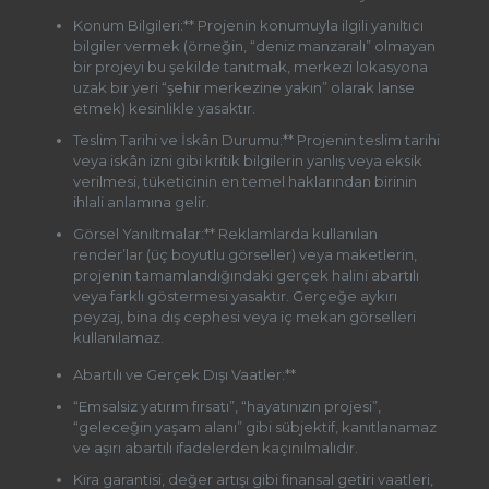
Konum Bilgileri:** Projenin konumuyla ilgili yanıltıcı
bilgiler vermek (örneğin, “deniz manzaralı” olmayan
bir projeyi bu şekilde tanıtmak, merkezi lokasyona
uzak bir yeri “şehir merkezine yakın” olarak lanse
etmek) kesinlikle yasaktır.
Teslim Tarihi ve İskân Durumu:** Projenin teslim tarihi
veya iskân izni gibi kritik bilgilerin yanlış veya eksik
verilmesi, tüketicinin en temel haklarından birinin
ihlali anlamına gelir.
Görsel Yanıltmalar:** Reklamlarda kullanılan
render’lar (üç boyutlu görseller) veya maketlerin,
projenin tamamlandığındaki gerçek halini abartılı
veya farklı göstermesi yasaktır. Gerçeğe aykırı
peyzaj, bina dış cephesi veya iç mekan görselleri
kullanılamaz.
Abartılı ve Gerçek Dışı Vaatler:**
“Emsalsiz yatırım fırsatı”, “hayatınızın projesi”,
“geleceğin yaşam alanı” gibi sübjektif, kanıtlanamaz
ve aşırı abartılı ifadelerden kaçınılmalıdır.
Kira garantisi, değer artışı gibi finansal getiri vaatleri,