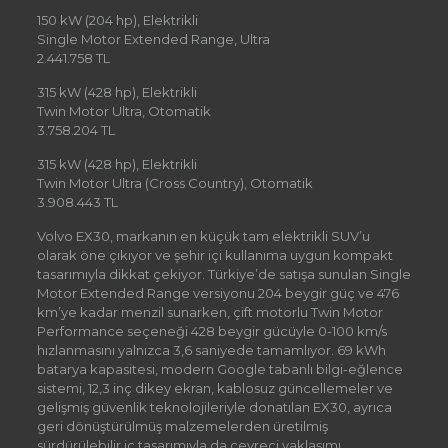
150 kW (204 hp), Elektrikli
Single Motor Extended Range, Ultra
2.441.758 TL
315 kW (428 hp), Elektrikli
Twin Motor Ultra, Otomatik
3.758.204 TL
315 kW (428 hp), Elektrikli
Twin Motor Ultra (Cross Country), Otomatik
3.908.443 TL
Volvo EX30, markanın en küçük tam elektrikli SUV’u
olarak öne çıkıyor ve şehir içi kullanıma uygun kompakt
tasarımıyla dikkat çekiyor. Türkiye’de satışa sunulan Single
Motor Extended Range versiyonu 204 beygir güç ve 476
km’ye kadar menzil sunarken, çift motorlu Twin Motor
Performance seçeneği 428 beygir gücüyle 0-100 km/s
hızlanmasını yalnızca 3,6 saniyede tamamlıyor. 69 kWh
batarya kapasitesi, modern Google tabanlı bilgi-eğlence
sistemi, 12,3 inç dikey ekran, kablosuz güncellemeler ve
gelişmiş güvenlik teknolojileriyle donatılan EX30, ayrıca
geri dönüştürülmüş malzemelerden üretilmiş
sürdürülebilir iç tasarımıyla da çevreci yaklaşımı