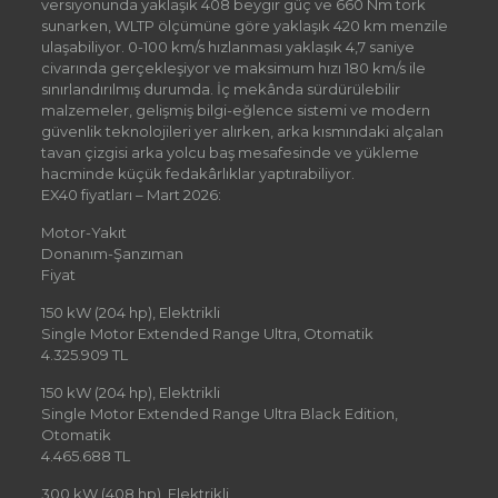
versiyonunda yaklaşık 408 beygir güç ve 660 Nm tork
sunarken, WLTP ölçümüne göre yaklaşık 420 km menzile
ulaşabiliyor. 0-100 km/s hızlanması yaklaşık 4,7 saniye
civarında gerçekleşiyor ve maksimum hızı 180 km/s ile
sınırlandırılmış durumda. İç mekânda sürdürülebilir
malzemeler, gelişmiş bilgi-eğlence sistemi ve modern
güvenlik teknolojileri yer alırken, arka kısmındaki alçalan
tavan çizgisi arka yolcu baş mesafesinde ve yükleme
hacminde küçük fedakârlıklar yaptırabiliyor.
EX40 fiyatları – Mart 2026:
Motor-Yakıt
Donanım-Şanzıman
Fiyat
150 kW (204 hp), Elektrikli
Single Motor Extended Range Ultra, Otomatik
4.325.909 TL
150 kW (204 hp), Elektrikli
Single Motor Extended Range Ultra Black Edition,
Otomatik
4.465.688 TL
300 kW (408 hp), Elektrikli