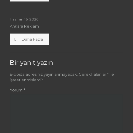
Haziran 16, 2026
Ankara Reklam
Daha Fazla
Bir yanıt yazın
E-posta adresiniz yayınlanmayacak.
Gerekli alanlar
*
ile
işaretlenmişlerdir
Yorum
*