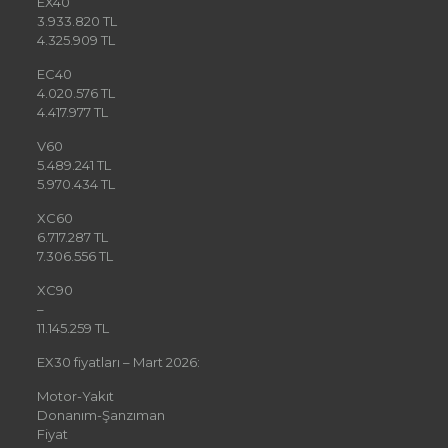
EX40
3.933.820 TL
4.325.909 TL
EC40
4.020.576 TL
4.417.977 TL
V60
5.489.241 TL
5.970.434 TL
XC60
6.717.287 TL
7.306.556 TL
XC90
–
11.145.259 TL
EX30 fiyatları – Mart 2026:
Motor-Yakıt
Donanım-Şanzıman
Fiyat