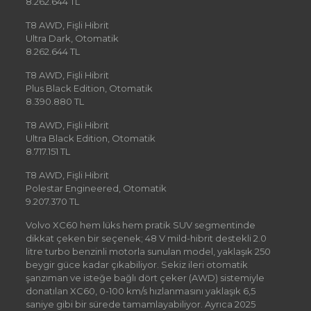
8.262.644 TL
T8 AWD, Fişli Hibrit
Ultra Dark, Otomatik
8.262.644 TL
T8 AWD, Fişli Hibrit
Plus Black Edition, Otomatik
8.390.880 TL
T8 AWD, Fişli Hibrit
Ultra Black Edition, Otomatik
8.717.151 TL
T8 AWD, Fişli Hibrit
Polestar Engineered, Otomatik
9.207.370 TL
Volvo XC60 hem lüks hem pratik SUV segmentinde
dikkat çeken bir seçenek; 48 V mild-hibrit destekli 2.0
litre turbo benzinli motorla sunulan model, yaklaşık 250
beygir güce kadar çıkabiliyor. Sekiz ileri otomatik
şanzıman ve isteğe bağlı dört çeker (AWD) sistemiyle
donatılan XC60, 0-100 km/s hızlanmasını yaklaşık 6,5
saniye gibi bir sürede tamamlayabiliyor. Ayrıca 2025