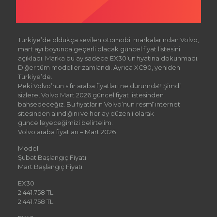
Türkiye’de oldukça sevilen otomobil markalarından Volvo,
mart ayı boyunca geçerli olacak güncel fiyat listesini
açıkladı. Marka bu ay sadece EX30’un fiyatına dokunmadı.
Diğer tüm modeller zamlandı. Ayrıca XC90, yeniden
Türkiye’de.
Peki Volvo’nun sıfır araba fiyatları ne durumda? Şimdi
sizlere, Volvo Mart 2026 güncel fiyat listesinden
bahsedeceğiz. Bu fiyatların Volvo’nun resmî internet
sitesinden alındığını ve her ay düzenli olarak
güncelleyeceğimizi belirtelim.
Volvo araba fiyatları – Mart 2026
Model
Şubat Başlangıç Fiyatı
Mart Başlangıç Fiyatı
EX30
2.441.758 TL
2.441.758 TL