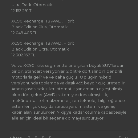
Ultra Dark, Otomatik
12.153.291 TL
XC90 Recharge, T8 AWD, Hibrit
Black Edition Plus, Otomatik
12.049.403 TL
XC90 Recharge, T8 AWD, Hibrit
Black Edition Ultra, Otomatik
12.382.167 TL
Volvo XC90, lüks segmentte öne çıkan büyük SUV’lardan
biridir. Standart versiyonları 2.0 litre dört silindirli benzinli
motorlarla gelir ve ve daha güçlü T8 plug-in hybrid
versiyonunda toplamda yaklaşık 455 beygir güç üretebilir.
Aracın şasesi sekiz ileri otomatik şanzımanla eşleştirilmiş
olup dört çeker (AWD) sistemiyle donatılmıştır. İç
mekânda kaliteli malzemeler, ileri teknoloji bilgi-eğlence
sistemleri, çok sayıda sürücü yardım sistemi ve geniş
kabin alanı sunulurken; 7 kişiye kadar oturma kapasitesiyle
aileler için ideal bir seçenek olmayı sürdürüyor.