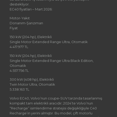
destekliyor.
EC40 fiyatları – Mart 2026:
Motor-Yakıt
Donanım-Şanzıman
Fiyat
150 kW (204 hp), Elektrikli
Single Motor Extended Range Ultra, Otomatik
4.417.977 TL
150 kW (204 hp), Elektrikli
Single Motor Extended Range Ultra Black Edition,
Otomatik
4.557.756 TL
300 kW (408 hp), Elektrikli
Twin Motor Ultra, Otomatik
5.338.163 TL
Volvo EC40, Volvo’nun coupe-SUV tarzında tasarlanmış
kompakt tam elektrikli aracıdır; 2024’te Volvo’nun
“Recharge” isimlendirme stratejisi değişikliğiyle C40
Recharge’ın yerini almıştır. Bu model, çift motorlu