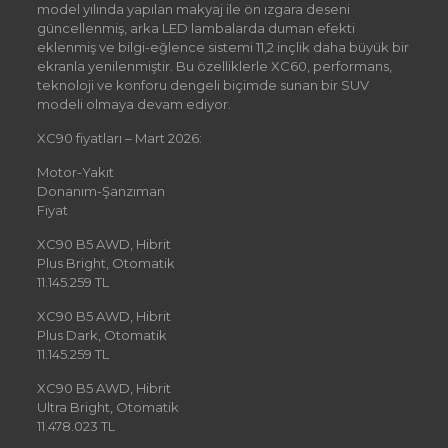
model yılında yapılan makyaj ile ön ızgara deseni
güncellenmiş, arka LED lambalarda duman efekti
eklenmiş ve bilgi-eğlence sistemi 11,2 inçlik daha büyük bir
ekranla yenilenmiştir. Bu özelliklerle XC60, performans,
teknoloji ve konforu dengeli biçimde sunan bir SUV
modeli olmaya devam ediyor.
XC90 fiyatları – Mart 2026:
Motor-Yakıt
Donanım-Şanzıman
Fiyat
XC90 B5 AWD, Hibrit
Plus Bright, Otomatik
11.145.259 TL
XC90 B5 AWD, Hibrit
Plus Dark, Otomatik
11.145.259 TL
XC90 B5 AWD, Hibrit
Ultra Bright, Otomatik
11.478.023 TL