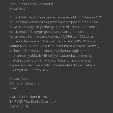
Twin Motor Ultra, Otomatik
5.408.944 TL
Volvo EX40, Volvo’nun tamamen elektrikli SUV’larının “EX”
adlı serisine dâhil edilmiş kompakt segment aracıdır ve
XC40 Recharge’ın yerine geçer niteliktedir. Tek motorlu
versiyonu 248 beygir güce sahipken, çift motorlu
versiyonda tüm tekerlek sürüşü (AWD) ve 402 beygir
güce kadar çıkabilir. Şarj performansında 10-80 % için
yaklaşık 26–28 dakika gibi süreler ifade ediliyor. Menzili,
kullanılan batarya ve sürüş koşullarına bağlı olarak
maksimum yaklaşık 418 km’ye kadar ulaşabiliyor. İç
mekânda ise çok yönlü bagaj hacmi, modern bilgi-
eğlence sistemi ve konfor donanımları dikkat çekiyor.
V60 fiyatları – Mart 2026:
Motor-Yakıt
Donanım-Şanzıman
Fiyat
2.0L 197 HP, Hibrit (Benzin)
B4 FWD Plus Dark, Otomatik
5.970.434 TL