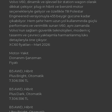
Volvo V60, dinamik ve işlevsel bir station wagon olarak
dikkat çekiyor; plug-in hibrit ve benzinli motor
seçenekleriyle geliyor ve özellikle T8 Polestar
Engineered versiyonuyla 455 beygir gücüne kadar
çıkabiliyor. Hem şehir hem uzun yol kullanımında güçlü
performans ve verimlilik sunan V60, aynı zamanda
Volvo’nun sağlam güvenlik teknolojileri, modern iç
tasarımı ve çevreci yaklaşımla harmanlanmış lüks
detaylarıyla öne çıkıyor.
XC60 fiyatları – Mart 2026:
Motor-Yakıt
Donanım-Şanzıman
Fiyatı
B5 AWD, Hibrit
Plus Bright, Otomatik
7.306.556 TL
B5 AWD, Hibrit
Plus Dark, Otomatik
7.306.556 TL
B5 AWD, Hibrit
Ultra Bright, Otomatik