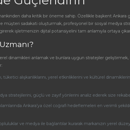
de Güçlendirin
mankinden daha kritik bir öneme sahip. Özellikle başkent Ankara 
ak ve müşteri sadakati oluşturmak, profesyonel bir sosyal medya st
erek işletmenizin dijital potansiyelini tam anlamıyla ortaya çıkara
 Uzmanı?
erel dinamikleri anlamak ve bunlara uygun stratejiler geliştirmek,
r:
 tüketici alışkanlıklarını, yerel etkinliklerini ve kültürel dinamikle
dya stratejilerini, güçlü ve zayıf yönlerini analiz ederek size rekabe
mlarında Ankara’ya özel coğrafi hedeflemeleri en verimli şekilde
r, topluluklar ve medya ile bağlantılar kurarak markanızın yerel dü