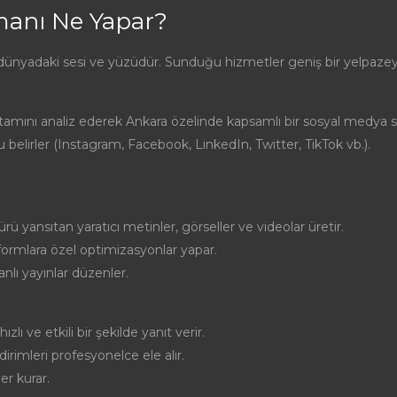
manı Ne Yapar?
 dünyadaki sesi ve yüzüdür. Sunduğu hizmetler geniş bir yelpazey
rtamını analiz ederek Ankara özelinde kapsamlı bir sosyal medya str
belirler (Instagram, Facebook, LinkedIn, Twitter, TikTok vb.).
ürü yansıtan yaratıcı metinler, görseller ve videolar üretir.
formlara özel optimizasyonlar yapar.
anlı yayınlar düzenler.
zlı ve etkili bir şekilde yanıt verir.
dirimleri profesyonelce ele alır.
er kurar.