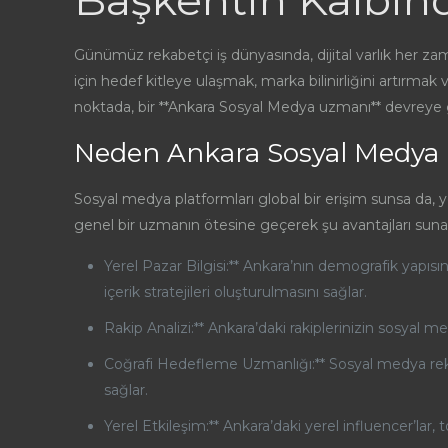
Başkentin Kalbin
Günümüz rekabetçi iş dünyasında, dijital varlık her za
için hedef kitleye ulaşmak, marka bilinirliğini artırm
noktada, bir **Ankara Sosyal Medya uzmanı** devreye gir
Neden Ankara Sosyal Medya
Sosyal medya platformları global bir erişim sunsa da, y
genel bir uzmanın ötesine geçerek şu avantajları suna
Yerel Pazar Bilgisi:** Ankara’nın demografik yapısını,
içerik stratejileri oluşturulmasını sağlar.
Rakip Analizi:** Ankara’daki rakiplerinizin sosyal me
Coğrafi Hedefleme Uzmanlığı:** Sosyal medya rekla
sağlar.
Yerel Etkileşim:** Ankara’daki yerel influencer’la