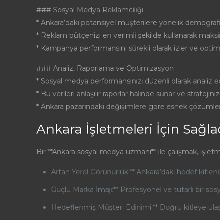
### Sosyal Medya Reklamcılığı
* Ankara’daki potansiyel müşterilere yönelik demografi
* Reklam bütçenizi en verimli şekilde kullanarak mak
* Kampanya performansını sürekli olarak izler ve optim
### Analiz, Raporlama ve Optimizasyon
* Sosyal medya performansınızı düzenli olarak analiz ede
* Bu verileri anlaşılır raporlar halinde sunar ve stratejini
* Ankara pazarındaki değişimlere göre esnek çözümler 
Ankara İşletmeleri İçin Sağla
Bir **Ankara sosyal medya uzmanı** ile çalışmak, işletm
Artan Yerel Görünürlük:** Ankara’daki hedef kitleniz a
Güçlü Marka İmajı:** Profesyonel ve tutarlı bir sosya
Hedeflenmiş Müşteri Edinimi:** Doğru kitleye ula