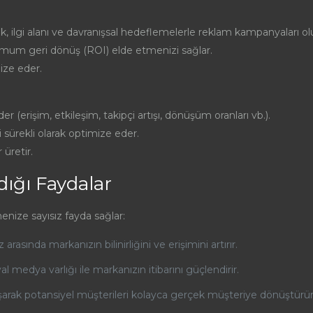
k, ilgi alanı ve davranışsal hedeflemelerle reklam kampanyaları ol
simum geri dönüş (ROI) elde etmenizi sağlar.
ize eder.
r (erişim, etkileşim, takipçi artışı, dönüşüm oranları vb.).
zi sürekli olarak optimize eder.
üretir.
dığı Faydalar
enize sayısız fayda sağlar:
rasında markanızın bilinirliğini ve erişimini artırır.
l medya varlığı ile markanızın itibarını güçlendirir.
şarak potansiyel müşterileri kolayca gerçek müşteriye dönüştürür