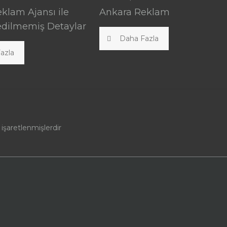
klam Ajansı ile
Ankara Reklam
şfedilmemiş Detaylar
Daha Fazla
azla
 işaretlenmişlerdir