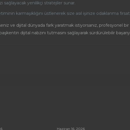
sağlayacak yenilikçi stratejiler sunar.
nin karmaşıklığını üstlenerek size asıl işinize odaklanma fırsatı 
eniz ve dijital dünyada fark yaratmak istiyorsanız, profesyonel bir
başkentin dijital nabzını tutmasını sağlayarak sürdürülebilir başarıya
26
Haziran 16, 2026