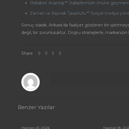
Rekabet Avantajı:** Rakiplerinizin önüne geçmenizi 
Zaman ve Kaynak Tasarrufu:** Sosyal medya yönetimi
Sonuç olarak, Ankara’da faaliyet gösteren bir işletmeys
değil, bir zorunluluktur. Doğru stratejilerle, markanızın 
Share
Benzer Yazılar
Haziran 25, 2026
Haziran 18, 20