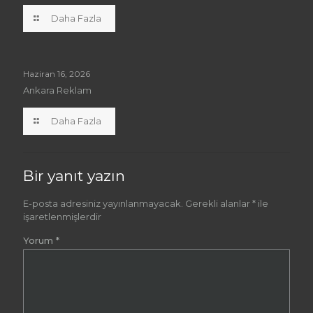
Daha Fazla
Haziran 16, 2026
Ankara Reklam
Daha Fazla
Bir yanıt yazın
E-posta adresiniz yayınlanmayacak.
Gerekli alanlar
*
ile
işaretlenmişlerdir
Yorum
*