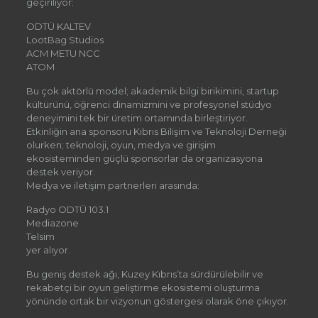
geçiriliyor:
ODTÜ KALTEV
LootBag Studios
ACM METU NCC
ATOM
Bu çok aktörlü model; akademik bilgi birikimini, startup
kültürünü, öğrenci dinamizmini ve profesyonel stüdyo
deneyimini tek bir üretim ortamında birleştiriyor.
Etkinliğin ana sponsoru Kıbrıs Bilişim ve Teknoloji Derneği
olurken; teknoloji, oyun, medya ve girişim
ekosisteminden güçlü sponsorlar da organizasyona
destek veriyor.
Medya ve iletişim partnerleri arasında:
Radyo ODTÜ 103.1
Mediazone
Telsim
yer alıyor.
Bu geniş destek ağı, Kuzey Kıbrıs’ta sürdürülebilir ve
rekabetçi bir oyun geliştirme ekosistemi oluşturma
yönünde ortak bir vizyonun göstergesi olarak öne çıkıyor.