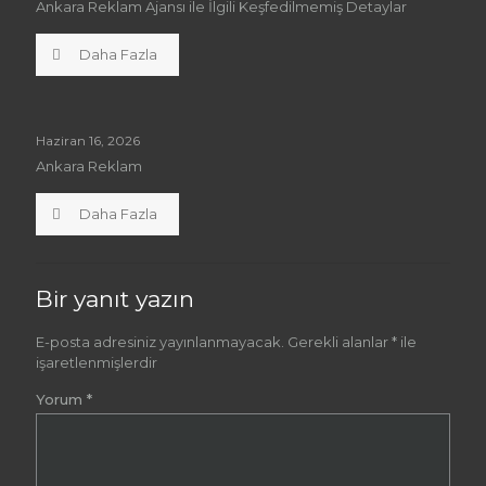
Ankara Reklam Ajansı ile İlgili Keşfedilmemiş Detaylar
Daha Fazla
Haziran 16, 2026
Ankara Reklam
Daha Fazla
Bir yanıt yazın
E-posta adresiniz yayınlanmayacak.
Gerekli alanlar
*
ile
işaretlenmişlerdir
Yorum
*