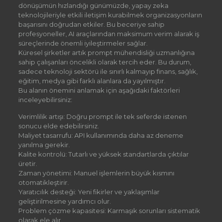
dönüşümün hızlandığı günümüzde, yapay zeka
teknolojileriyle etkili iletişim kurabilmek organizasyonların
başarısını doğrudan etkiler. Bu beceriye sahip
profesyoneller, AI araçlarından maksimum verim alarak iş
süreçlerinde önemli iyileştirmeler sağlar.
Küresel şirketler artık prompt mühendisliği uzmanlığına
sahip çalışanları öncelikli olarak tercih eder. Bu durum,
sadece teknoloji sektörü ile sınırlı kalmayıp finans, sağlık,
eğitim, medya gibi farklı alanlara da yayılmıştır.
Bu alanın önemini anlamak için aşağıdaki faktörleri
inceleyebilirsiniz:
Verimlilik artışı: Doğru prompt ile tek seferde istenen
sonucu elde edebilirsiniz.
Maliyet tasarrufu: API kullanımında daha az deneme
yanılma gerekir.
Kalite kontrolü: Tutarlı ve yüksek standartlarda çıktılar
üretir.
Zaman yönetimi: Manuel işlemlerin büyük kısmını
otomatikleştirir.
Yaratıcılık desteği: Yeni fikirler ve yaklaşımlar
geliştirilmesine yardımcı olur.
Problem çözme kapasitesi: Karmaşık sorunları sistematik
olarak ele alır.