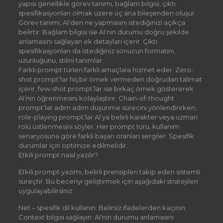
yapısı genellikle görev tanımı, bağlam bilgisi, çıktı
spesifikasyonları olmak üzere üç ana bileşenden oluşur.
Görev tanımı, AI’den ne yapmasını istediğinizi açıkça
belirtir. Bağlam bilgisi ise AI’nin durumu doğru şekilde
anlamasını sağlayan ek detayları içerir. Çıktı
spesifikasyonları da istediğiniz sonucun formatını,
uzunluğunu, stilini tanımlar.
Farklı prompt türleri farklı amaçlara hizmet eder. Zero-
shot prompt’lar hiçbir örnek vermeden doğrudan talimat
içerir, few-shot prompt’lar ise birkaç örnek göstererek
AI’nin öğrenmesini kolaylaştırır. Chain-of-thought
prompt’lar adım adım düşünme sürecini yönlendirirken,
role-playing prompt’lar AI’ya belirli karakter veya uzman
rolü üstlenmesini söyler. Her prompt türü, kullanım
senaryosuna göre farklı başarı oranları sergiler. Spesifik
durumlar için optimize edilmelidir.
Etkili prompt nasıl yazılır?
Etkili prompt yazımı, belirli prensipleri takip eden sistemli
süreçtir. Bu beceriyi geliştirmek için aşağıdaki stratejileri
uygulayabilirsiniz:
Net – spesifik dil kullanın: Belirsiz ifadelerden kaçının.
Context bilgisi sağlayın: AI’nin durumu anlamasını