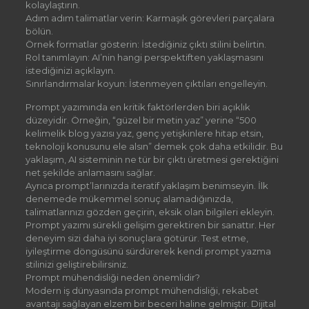
kolaylaştırın.
Adım adım talimatlar verin: Karmaşık görevleri parçalara
bölün.
Örnek formatlar gösterin: İstediğiniz çıktı stilini belirtin.
Rol tanımlayın: AI’nin hangi perspektiften yaklaşmasını
istediğinizi açıklayın.
Sınırlandırmalar koyun: İstenmeyen çıktıları engelleyin.
Prompt yazımında en kritik faktörlerden biri açıklık
düzeyidir. Örneğin, “güzel bir metin yaz” yerine “500
kelimelik blog yazısı yaz, genç yetişkinlere hitap etsin,
teknoloji konusunu ele alsın” demek çok daha etkilidir. Bu
yaklaşım, AI sisteminin ne tür bir çıktı üretmesi gerektiğini
net şekilde anlamasını sağlar.
Ayrıca prompt’larınızda iteratif yaklaşım benimseyin. İlk
denemede mükemmel sonuç alamadığınızda,
talimatlarınızı gözden geçirin, eksik olan bilgileri ekleyin.
Prompt yazımı sürekli gelişim gerektiren bir sanattır. Her
deneyim sizi daha iyi sonuçlara götürür. Test etme,
iyileştirme döngüsünü sürdürerek kendi prompt yazma
stilinizi geliştirebilirsiniz.
Prompt mühendisliği neden önemlidir?
Modern iş dünyasında prompt mühendisliği, rekabet
avantajı sağlayan elzem bir beceri haline gelmiştir. Dijital