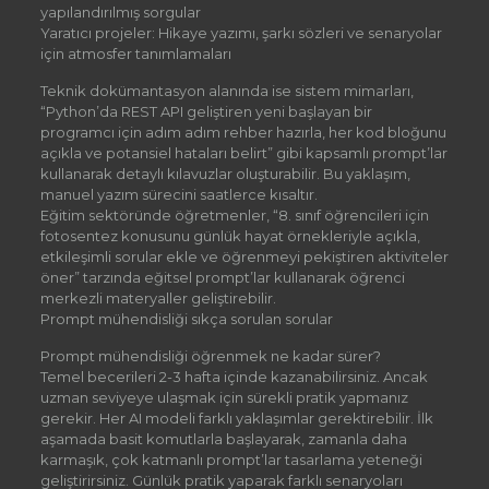
yapılandırılmış sorgular
Yaratıcı projeler: Hikaye yazımı, şarkı sözleri ve senaryolar
için atmosfer tanımlamaları
Teknik dokümantasyon alanında ise sistem mimarları,
“Python’da REST API geliştiren yeni başlayan bir
programcı için adım adım rehber hazırla, her kod bloğunu
açıkla ve potansiel hataları belirt” gibi kapsamlı prompt’lar
kullanarak detaylı kılavuzlar oluşturabilir. Bu yaklaşım,
manuel yazım sürecini saatlerce kısaltır.
Eğitim sektöründe öğretmenler, “8. sınıf öğrencileri için
fotosentez konusunu günlük hayat örnekleriyle açıkla,
etkileşimli sorular ekle ve öğrenmeyi pekiştiren aktiviteler
öner” tarzında eğitsel prompt’lar kullanarak öğrenci
merkezli materyaller geliştirebilir.
Prompt mühendisliği sıkça sorulan sorular
Prompt mühendisliği öğrenmek ne kadar sürer?
Temel becerileri 2-3 hafta içinde kazanabilirsiniz. Ancak
uzman seviyeye ulaşmak için sürekli pratik yapmanız
gerekir. Her AI modeli farklı yaklaşımlar gerektirebilir. İlk
aşamada basit komutlarla başlayarak, zamanla daha
karmaşık, çok katmanlı prompt’lar tasarlama yeteneği
geliştirirsiniz. Günlük pratik yaparak farklı senaryoları