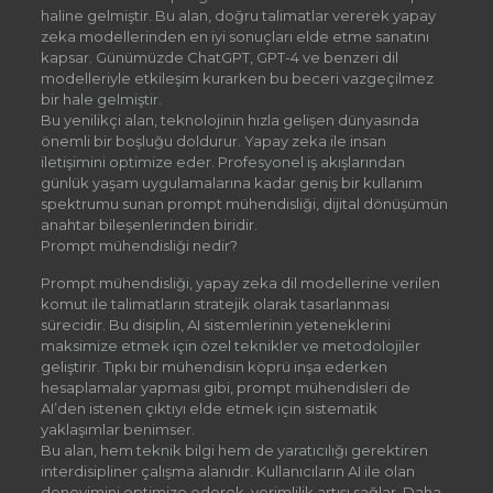
haline gelmiştir. Bu alan, doğru talimatlar vererek yapay
zeka modellerinden en iyi sonuçları elde etme sanatını
kapsar. Günümüzde ChatGPT, GPT-4 ve benzeri dil
modelleriyle etkileşim kurarken bu beceri vazgeçilmez
bir hale gelmiştir.
Bu yenilikçi alan, teknolojinin hızla gelişen dünyasında
önemli bir boşluğu doldurur. Yapay zeka ile insan
iletişimini optimize eder. Profesyonel iş akışlarından
günlük yaşam uygulamalarına kadar geniş bir kullanım
spektrumu sunan prompt mühendisliği, dijital dönüşümün
anahtar bileşenlerinden biridir.
Prompt mühendisliği nedir?
Prompt mühendisliği, yapay zeka dil modellerine verilen
komut ile talimatların stratejik olarak tasarlanması
sürecidir. Bu disiplin, AI sistemlerinin yeteneklerini
maksimize etmek için özel teknikler ve metodolojiler
geliştirir. Tıpkı bir mühendisin köprü inşa ederken
hesaplamalar yapması gibi, prompt mühendisleri de
AI’den istenen çıktıyı elde etmek için sistematik
yaklaşımlar benimser.
Bu alan, hem teknik bilgi hem de yaratıcılığı gerektiren
interdisipliner çalışma alanıdır. Kullanıcıların AI ile olan
deneyimini optimize ederek, verimlilik artışı sağlar. Daha