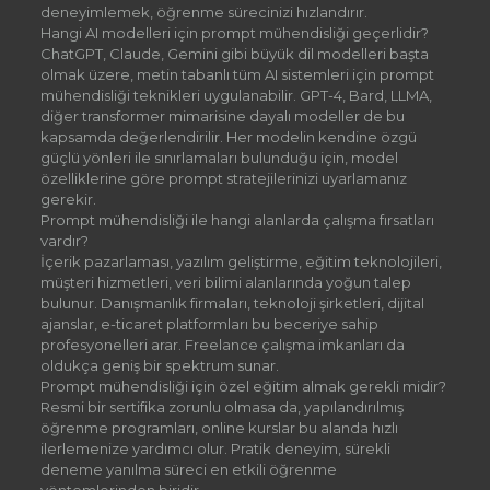
deneyimlemek, öğrenme sürecinizi hızlandırır.
Hangi AI modelleri için prompt mühendisliği geçerlidir?
ChatGPT, Claude, Gemini gibi büyük dil modelleri başta
olmak üzere, metin tabanlı tüm AI sistemleri için prompt
mühendisliği teknikleri uygulanabilir. GPT-4, Bard, LLMA,
diğer transformer mimarisine dayalı modeller de bu
kapsamda değerlendirilir. Her modelin kendine özgü
güçlü yönleri ile sınırlamaları bulunduğu için, model
özelliklerine göre prompt stratejilerinizi uyarlamanız
gerekir.
Prompt mühendisliği ile hangi alanlarda çalışma fırsatları
vardır?
İçerik pazarlaması, yazılım geliştirme, eğitim teknolojileri,
müşteri hizmetleri, veri bilimi alanlarında yoğun talep
bulunur. Danışmanlık firmaları, teknoloji şirketleri, dijital
ajanslar, e-ticaret platformları bu beceriye sahip
profesyonelleri arar. Freelance çalışma imkanları da
oldukça geniş bir spektrum sunar.
Prompt mühendisliği için özel eğitim almak gerekli midir?
Resmi bir sertifika zorunlu olmasa da, yapılandırılmış
öğrenme programları, online kurslar bu alanda hızlı
ilerlemenize yardımcı olur. Pratik deneyim, sürekli
deneme yanılma süreci en etkili öğrenme
yöntemlerinden biridir.