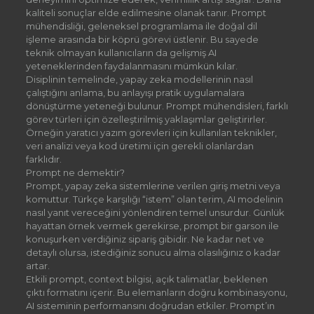
kaliteli sonuçlar elde edilmesine olanak tanır. Prompt
mühendisliği, geleneksel programlama ile doğal dil
işleme arasında bir köprü görevi üstlenir. Bu sayede
teknik olmayan kullanıcıların da gelişmiş AI
yeteneklerinden faydalanmasını mümkün kılar.
Disiplinin temelinde, yapay zeka modellerinin nasıl
çalıştığını anlama, bu anlayışı pratik uygulamalara
dönüştürme yeteneği bulunur. Prompt mühendisleri, farklı
görev türleri için özelleştirilmiş yaklaşımlar geliştirirler.
Örneğin yaratıcı yazım görevleri için kullanılan teknikler,
veri analizi veya kod üretimi için gerekli olanlardan
farklıdır.
Prompt ne demektir?
Prompt, yapay zeka sistemlerine verilen giriş metni veya
komuttur. Türkçe karşılığı “istem” olan terim, AI modelinin
nasıl yanıt vereceğini yönlendiren temel unsurdur. Günlük
hayattan örnek vermek gerekirse, prompt bir garson ile
konuşurken verdiğiniz sipariş gibidir. Ne kadar net ve
detaylı olursa, istediğiniz sonucu alma olasılığınız o kadar
artar.
Etkili prompt, context bilgisi, açık talimatlar, beklenen
çıktı formatını içerir. Bu elemanların doğru kombinasyonu,
AI sisteminin performansını doğrudan etkiler. Prompt’ın