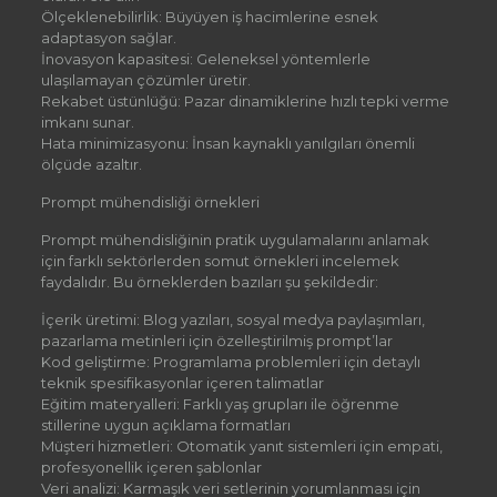
Ölçeklenebilirlik: Büyüyen iş hacimlerine esnek
adaptasyon sağlar.
İnovasyon kapasitesi: Geleneksel yöntemlerle
ulaşılamayan çözümler üretir.
Rekabet üstünlüğü: Pazar dinamiklerine hızlı tepki verme
imkanı sunar.
Hata minimizasyonu: İnsan kaynaklı yanılgıları önemli
ölçüde azaltır.
Prompt mühendisliği örnekleri
Prompt mühendisliğinin pratik uygulamalarını anlamak
için farklı sektörlerden somut örnekleri incelemek
faydalıdır. Bu örneklerden bazıları şu şekildedir:
İçerik üretimi: Blog yazıları, sosyal medya paylaşımları,
pazarlama metinleri için özelleştirilmiş prompt’lar
Kod geliştirme: Programlama problemleri için detaylı
teknik spesifikasyonlar içeren talimatlar
Eğitim materyalleri: Farklı yaş grupları ile öğrenme
stillerine uygun açıklama formatları
Müşteri hizmetleri: Otomatik yanıt sistemleri için empati,
profesyonellik içeren şablonlar
Veri analizi: Karmaşık veri setlerinin yorumlanması için