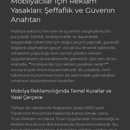
Mobilyacılar İçin Reklam
Yasakları: Şeffaflık ve Güvenin
Anahtarı
Mobilya sektörü, her evin ve iş yerinin vazgeçilmez bir
parçasıdır. Estetik, fonksiyonellik ve dayanıklılık
arayışındaki tüketiciler için doğru seçimi yapmak, güvenilir
bilgilere ulaşmaktan geçer. Ancak bu dinamik sektörde,
rekabetin yoğunluğu kimi zaman yanıltıcı reklam
uygulamalarını da beraberinde getirebilir. İşte tam da bu
noktada, **mobilyacılar için reklam yasakları nedir?**
sorusu büyük önem kazanmaktadır. Bu yasaklar, hem
tüketicinin korunmasını hem de sektördeki adil rekabet
ortamının sürdürülmesini hedefler.
Mobilya Reklamcılığında Temel Kurallar ve
Yasal Çerçeve
Türkiye’de reklamcılık faaliyetleri, başta 6502 sayılı
Tüketicinin Korunması Hakkında Kanun olmak üzere,
Ticari Reklam ve Haksız Ticari Uygulamalar Yönetmeliği ve
Reklam Kurulu’nun ilke kararlarıyla düzenlenmektedir. Bu
mevzuatın temel amacı, tüketicileri aldatıcı, yanıltıcı veya