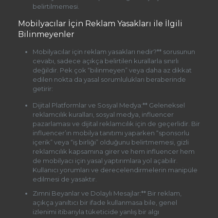
belirtilmemesi.
Mobilyacılar İçin Reklam Yasakları ile İlgili
Bilinmeyenler
Mobilyacılar için reklam yasakları nedir?** sorusunun
cevabı, sadece açıkça belirtilen kurallarla sınırlı
değildir. Pek çok “bilinmeyen” veya daha az dikkat
edilen nokta da yasal sorumlulukları beraberinde
getirir:
Dijital Platformlar ve Sosyal Medya:** Geleneksel
reklamcılık kuralları, sosyal medya, influencer
pazarlaması ve dijital reklamcılık için de geçerlidir. Bir
influencer’ın mobilya tanıtımı yaparken “sponsorlu
içerik” veya “iş birliği” olduğunu belirtmemesi, gizli
reklamcılık kapsamına girer ve hem influencer hem
de mobilyacı için yasal yaptırımlara yol açabilir.
Kullanıcı yorumları ve derecelendirmelerin manipüle
edilmesi de yasaktır.
Zımni Beyanlar ve Dolaylı Mesajlar:** Bir reklam,
açıkça yanıltıcı bir ifade kullanmasa bile, genel
izlenimi itibarıyla tüketicide yanlış bir algı