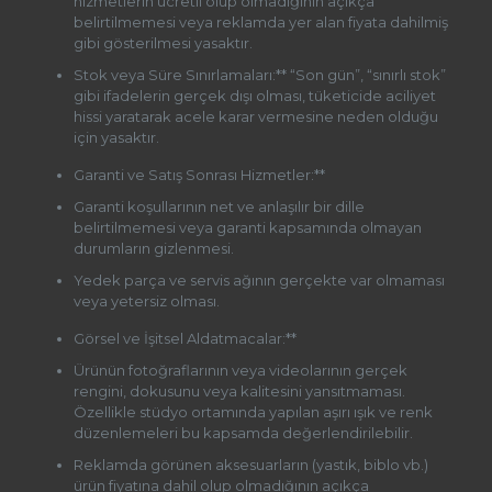
hizmetlerin ücretli olup olmadığının açıkça
belirtilmemesi veya reklamda yer alan fiyata dahilmiş
gibi gösterilmesi yasaktır.
Stok veya Süre Sınırlamaları:** “Son gün”, “sınırlı stok”
gibi ifadelerin gerçek dışı olması, tüketicide aciliyet
hissi yaratarak acele karar vermesine neden olduğu
için yasaktır.
Garanti ve Satış Sonrası Hizmetler:**
Garanti koşullarının net ve anlaşılır bir dille
belirtilmemesi veya garanti kapsamında olmayan
durumların gizlenmesi.
Yedek parça ve servis ağının gerçekte var olmaması
veya yetersiz olması.
Görsel ve İşitsel Aldatmacalar:**
Ürünün fotoğraflarının veya videolarının gerçek
rengini, dokusunu veya kalitesini yansıtmaması.
Özellikle stüdyo ortamında yapılan aşırı ışık ve renk
düzenlemeleri bu kapsamda değerlendirilebilir.
Reklamda görünen aksesuarların (yastık, biblo vb.)
ürün fiyatına dahil olup olmadığının açıkça