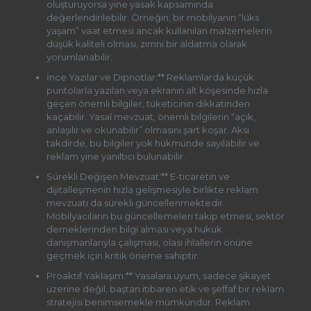
oluşturuyorsa yine yasak kapsamında
değerlendirilebilir. Örneğin, bir mobilyanın “lüks
yaşam” vaat etmesi ancak kullanılan malzemelerin
düşük kaliteli olması, zımni bir aldatma olarak
yorumlanabilir.
İnce Yazılar ve Dipnotlar:** Reklamlarda küçük
puntolarla yazılan veya ekranın alt köşesinde hızla
geçen önemli bilgiler, tüketicinin dikkatinden
kaçabilir. Yasal mevzuat, önemli bilgilerin “açık,
anlaşılır ve okunabilir” olmasını şart koşar. Aksi
takdirde, bu bilgiler yok hükmünde sayılabilir ve
reklam yine yanıltıcı bulunabilir.
Sürekli Değişen Mevzuat:** E-ticaretin ve
dijitalleşmenin hızla gelişmesiyle birlikte reklam
mevzuatı da sürekli güncellenmektedir.
Mobilyacıların bu güncellemeleri takip etmesi, sektör
derneklerinden bilgi alması veya hukuk
danışmanlarıyla çalışması, olası ihlallerin önüne
geçmek için kritik öneme sahiptir.
Proaktif Yaklaşım:** Yasalara uyum, sadece şikayet
üzerine değil, baştan itibaren etik ve şeffaf bir reklam
stratejisi benimsemekle mümkündür. Reklam