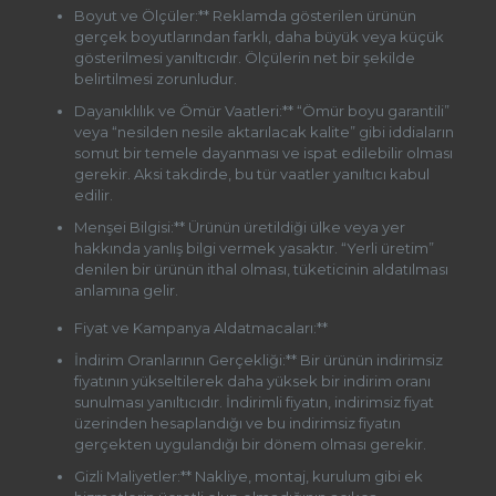
Boyut ve Ölçüler:** Reklamda gösterilen ürünün
gerçek boyutlarından farklı, daha büyük veya küçük
gösterilmesi yanıltıcıdır. Ölçülerin net bir şekilde
belirtilmesi zorunludur.
Dayanıklılık ve Ömür Vaatleri:** “Ömür boyu garantili”
veya “nesilden nesile aktarılacak kalite” gibi iddiaların
somut bir temele dayanması ve ispat edilebilir olması
gerekir. Aksi takdirde, bu tür vaatler yanıltıcı kabul
edilir.
Menşei Bilgisi:** Ürünün üretildiği ülke veya yer
hakkında yanlış bilgi vermek yasaktır. “Yerli üretim”
denilen bir ürünün ithal olması, tüketicinin aldatılması
anlamına gelir.
Fiyat ve Kampanya Aldatmacaları:**
İndirim Oranlarının Gerçekliği:** Bir ürünün indirimsiz
fiyatının yükseltilerek daha yüksek bir indirim oranı
sunulması yanıltıcıdır. İndirimli fiyatın, indirimsiz fiyat
üzerinden hesaplandığı ve bu indirimsiz fiyatın
gerçekten uygulandığı bir dönem olması gerekir.
Gizli Maliyetler:** Nakliye, montaj, kurulum gibi ek