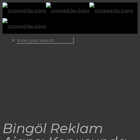
✕
Bingöl Reklam