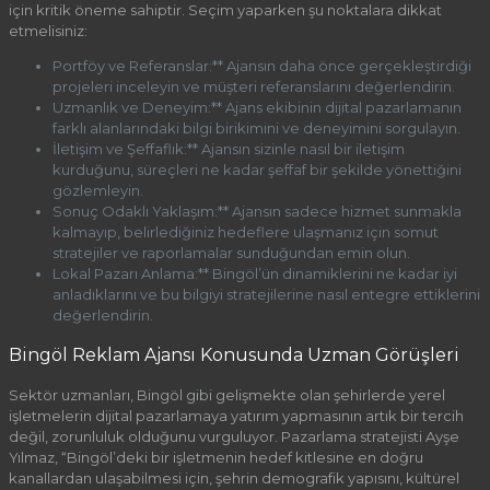
için kritik öneme sahiptir. Seçim yaparken şu noktalara dikkat
etmelisiniz:
Portföy ve Referanslar:** Ajansın daha önce gerçekleştirdiği
projeleri inceleyin ve müşteri referanslarını değerlendirin.
Uzmanlık ve Deneyim:** Ajans ekibinin dijital pazarlamanın
farklı alanlarındaki bilgi birikimini ve deneyimini sorgulayın.
İletişim ve Şeffaflık:** Ajansın sizinle nasıl bir iletişim
kurduğunu, süreçleri ne kadar şeffaf bir şekilde yönettiğini
gözlemleyin.
Sonuç Odaklı Yaklaşım:** Ajansın sadece hizmet sunmakla
kalmayıp, belirlediğiniz hedeflere ulaşmanız için somut
stratejiler ve raporlamalar sunduğundan emin olun.
Lokal Pazarı Anlama:** Bingöl’ün dinamiklerini ne kadar iyi
anladıklarını ve bu bilgiyi stratejilerine nasıl entegre ettiklerini
değerlendirin.
Bingöl Reklam Ajansı Konusunda Uzman Görüşleri
Sektör uzmanları, Bingöl gibi gelişmekte olan şehirlerde yerel
işletmelerin dijital pazarlamaya yatırım yapmasının artık bir tercih
değil, zorunluluk olduğunu vurguluyor. Pazarlama stratejisti Ayşe
Yılmaz, “Bingöl’deki bir işletmenin hedef kitlesine en doğru
kanallardan ulaşabilmesi için, şehrin demografik yapısını, kültürel