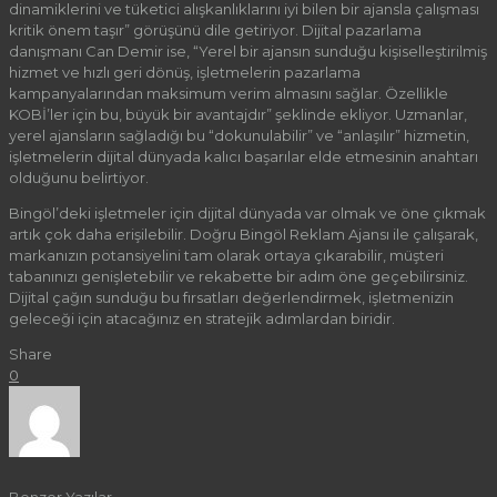
dinamiklerini ve tüketici alışkanlıklarını iyi bilen bir ajansla çalışması
kritik önem taşır” görüşünü dile getiriyor. Dijital pazarlama
danışmanı Can Demir ise, “Yerel bir ajansın sunduğu kişiselleştirilmiş
hizmet ve hızlı geri dönüş, işletmelerin pazarlama
kampanyalarından maksimum verim almasını sağlar. Özellikle
KOBİ’ler için bu, büyük bir avantajdır” şeklinde ekliyor. Uzmanlar,
yerel ajansların sağladığı bu “dokunulabilir” ve “anlaşılır” hizmetin,
işletmelerin dijital dünyada kalıcı başarılar elde etmesinin anahtarı
olduğunu belirtiyor.
Bingöl’deki işletmeler için dijital dünyada var olmak ve öne çıkmak
artık çok daha erişilebilir. Doğru Bingöl Reklam Ajansı ile çalışarak,
markanızın potansiyelini tam olarak ortaya çıkarabilir, müşteri
tabanınızı genişletebilir ve rekabette bir adım öne geçebilirsiniz.
Dijital çağın sunduğu bu fırsatları değerlendirmek, işletmenizin
geleceği için atacağınız en stratejik adımlardan biridir.
Share
0
Benzer Yazılar