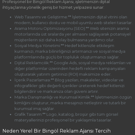
Profesyonel bir Bingöl Reklam Ajansı, işletmenizin dijital
ihtiyaçlarına yönelik geniş bir hizmet yelpazesi sunar:
Web Tasarımı ve Geliştirme:** İşletmenizin dijital vitrini olan
modern, kullanıcı dostu ve mobil uyumlu web siteleri tasarlar.
Arama Motoru Optimizasyonu (SEO):** Web sitenizin arama
motorlarında üst sıralarda yer almasını sağlayarak potansiyel
müşterilerin sizi daha kolay bulmasına yardımcı olur.
Sosyal Medya Yönetimi:** Hedef kitlenizle etkileşim
kurmanızı, marka bilinirliğinizi artırmanızı ve sosyal medya
platformlarında güçlü bir topluluk oluşturmanızı sağlar.
Dijital Reklamcılık:** Google Ads, sosyal medya reklamları ve
diğer platformlar üzerinden hedefli reklam kampanyaları
oluşturarak yatırım getirinizi (ROI) maksimize eder.
İçerik Pazarlaması:** Blog yazıları, makaleler, videolar ve
infografikler gibi değerli içerikler üreterek hedef kitlenizi
bilgilendirir ve markanıza olan güveni artırır.
Marka Danışmanlığı ve Kurumsal Kimlik:** İşletmenizin özgün
kimliğini oluşturur, marka mesajınızı netleştirir ve tutarlı bir
kurumsal imaj sağlar.
Grafik Tasarım:** Logo, katalog, broşür gibi tüm görsel
materyallerinizi profesyonel bir yaklaşımla tasarlar.
Neden Yerel Bir Bingöl Reklam Ajansı Tercih