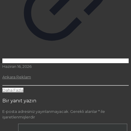
Haziran 16, 2026
Ankara Reklam
Daha Fazla
Bir yanıt yazın
E-posta adresiniz yayınlanmayacak.
Gerekli alanlar
*
ile
işaretlenmişlerdir