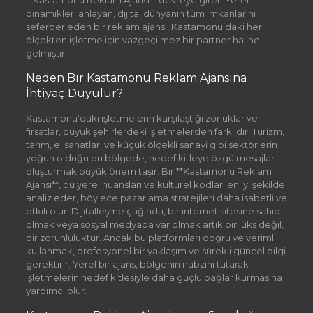
**Kastamonu Reklam Ajansı** devreye girer. Yerel
dinamikleri anlayan, dijital dünyanın tüm imkanlarını
seferber eden bir reklam ajansı, Kastamonu’daki her
ölçekten işletme için vazgeçilmez bir partner haline
gelmiştir.
Neden Bir Kastamonu Reklam Ajansına
İhtiyaç Duyulur?
Kastamonu’daki işletmelerin karşılaştığı zorluklar ve
fırsatlar, büyük şehirlerdeki işletmelerden farklıdır. Turizm,
tarım, el sanatları ve küçük ölçekli sanayi gibi sektörlerin
yoğun olduğu bu bölgede, hedef kitleye özgü mesajlar
oluşturmak büyük önem taşır. Bir **Kastamonu Reklam
Ajansı**, bu yerel nüansları ve kültürel kodları en iyi şekilde
analiz eder, böylece pazarlama stratejileri daha isabetli ve
etkili olur. Dijitalleşme çağında, bir internet sitesine sahip
olmak veya sosyal medyada var olmak artık bir lüks değil,
bir zorunluluktur. Ancak bu platformları doğru ve verimli
kullanmak, profesyonel bir yaklaşım ve sürekli güncel bilgi
gerektirir. Yerel bir ajans, bölgenin nabzını tutarak
işletmelerin hedef kitlesiyle daha güçlü bağlar kurmasına
yardımcı olur.