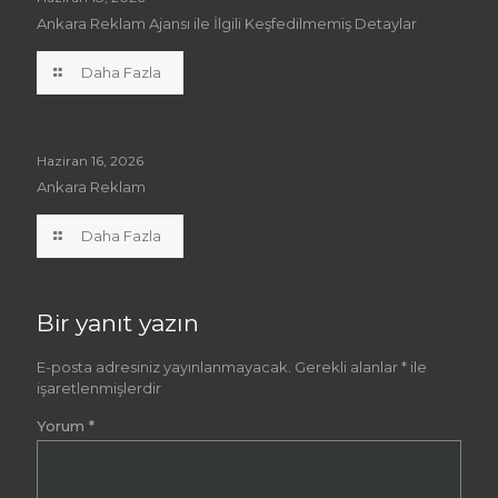
Ankara Reklam Ajansı ile İlgili Keşfedilmemiş Detaylar
Daha Fazla
Haziran 16, 2026
Ankara Reklam
Daha Fazla
Bir yanıt yazın
E-posta adresiniz yayınlanmayacak.
Gerekli alanlar
*
ile
işaretlenmişlerdir
Yorum
*