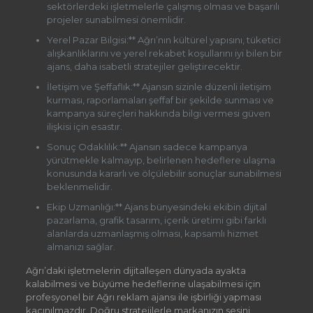
sektörlerdeki işletmelerle çalışmış olması ve başarılı
projeler sunabilmesi önemlidir.
Yerel Pazar Bilgisi:** Ağrı’nın kültürel yapısını, tüketici
alışkanlıklarını ve yerel rekabet koşullarını iyi bilen bir
ajans, daha isabetli stratejiler geliştirecektir.
İletişim ve Şeffaflık:** Ajansın sizinle düzenli iletişim
kurması, raporlamaları şeffaf bir şekilde sunması ve
kampanya süreçleri hakkında bilgi vermesi güven
ilişkisi için esastır.
Sonuç Odaklılık:** Ajansın sadece kampanya
yürütmekle kalmayıp, belirlenen hedeflere ulaşma
konusunda kararlı ve ölçülebilir sonuçlar sunabilmesi
beklenmelidir.
Ekip Uzmanlığı:** Ajans bünyesindeki ekibin dijital
pazarlama, grafik tasarım, içerik üretimi gibi farklı
alanlarda uzmanlaşmış olması, kapsamlı hizmet
almanızı sağlar.
Ağrı’daki işletmelerin dijitalleşen dünyada ayakta
kalabilmesi ve büyüme hedeflerine ulaşabilmesi için
profesyonel bir Ağrı reklam ajansı ile işbirliği yapması
kaçınılmazdır. Doğru stratejilerle markanızın sesini