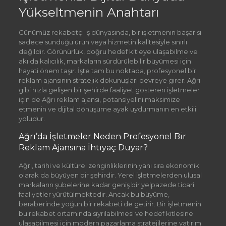
Yükseltmenin Anahtarı
Günümüz rekabetçi iş dünyasında, bir işletmenin başarısı
sadece sunduğu ürün veya hizmetin kalitesiyle sınırlı
değildir. Görünürlük, doğru hedef kitleye ulaşabilme ve
akılda kalıcılık, markaların sürdürülebilir büyümesi için
hayati önem taşır. İşte tam bu noktada, profesyonel bir
reklam ajansının stratejik dokunuşları devreye girer. Ağrı
gibi hızla gelişen bir şehirde faaliyet gösteren işletmeler
için de Ağrı reklam ajansı, potansiyelini maksimize
etmenin ve dijital dönüşüme ayak uydurmanın en etkili
yoludur.
Ağrı’da İşletmeler Neden Profesyonel Bir
Reklam Ajansına İhtiyaç Duyar?
Ağrı, tarihi ve kültürel zenginliklerinin yanı sıra ekonomik
olarak da büyüyen bir şehirdir. Yerel işletmelerden ulusal
markaların şubelerine kadar geniş bir yelpazede ticari
faaliyetler yürütülmektedir. Ancak bu büyüme,
beraberinde yoğun bir rekabeti de getirir. Bir işletmenin
bu rekabet ortamında sıyrılabilmesi ve hedef kitlesine
ulaşabilmesi için modern pazarlama stratejilerine yatırım