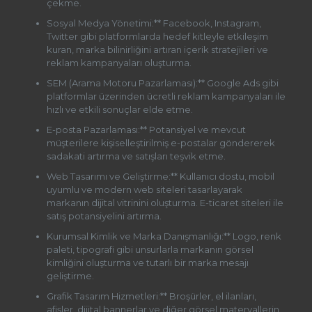
çekme.
Sosyal Medya Yönetimi:** Facebook, Instagram,
Twitter gibi platformlarda hedef kitleyle etkileşim
kuran, marka bilinirliğini artıran içerik stratejileri ve
reklam kampanyaları oluşturma.
SEM (Arama Motoru Pazarlaması):** Google Ads gibi
platformlar üzerinden ücretli reklam kampanyaları ile
hızlı ve etkili sonuçlar elde etme.
E-posta Pazarlaması:** Potansiyel ve mevcut
müşterilere kişiselleştirilmiş e-postalar göndererek
sadakati artırma ve satışları teşvik etme.
Web Tasarımı ve Geliştirme:** Kullanıcı dostu, mobil
uyumlu ve modern web siteleri tasarlayarak
markanın dijital vitrinini oluşturma. E-ticaret siteleri ile
satış potansiyelini artırma.
Kurumsal Kimlik ve Marka Danışmanlığı:** Logo, renk
paleti, tipografi gibi unsurlarla markanın görsel
kimliğini oluşturma ve tutarlı bir marka mesajı
geliştirme.
Grafik Tasarım Hizmetleri:** Broşürler, el ilanları,
afişler, dijital bannerlar ve diğer görsel materyallerin