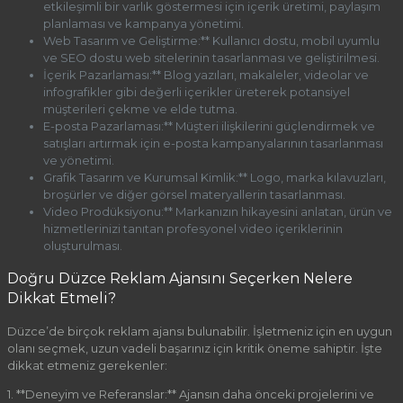
etkileşimli bir varlık göstermesi için içerik üretimi, paylaşım
planlaması ve kampanya yönetimi.
Web Tasarım ve Geliştirme:** Kullanıcı dostu, mobil uyumlu
ve SEO dostu web sitelerinin tasarlanması ve geliştirilmesi.
İçerik Pazarlaması:** Blog yazıları, makaleler, videolar ve
infografikler gibi değerli içerikler üreterek potansiyel
müşterileri çekme ve elde tutma.
E-posta Pazarlaması:** Müşteri ilişkilerini güçlendirmek ve
satışları artırmak için e-posta kampanyalarının tasarlanması
ve yönetimi.
Grafik Tasarım ve Kurumsal Kimlik:** Logo, marka kılavuzları,
broşürler ve diğer görsel materyallerin tasarlanması.
Video Prodüksiyonu:** Markanızın hikayesini anlatan, ürün ve
hizmetlerinizi tanıtan profesyonel video içeriklerinin
oluşturulması.
Doğru Düzce Reklam Ajansını Seçerken Nelere
Dikkat Etmeli?
Düzce’de birçok reklam ajansı bulunabilir. İşletmeniz için en uygun
olanı seçmek, uzun vadeli başarınız için kritik öneme sahiptir. İşte
dikkat etmeniz gerekenler:
1. **Deneyim ve Referanslar:** Ajansın daha önceki projelerini ve