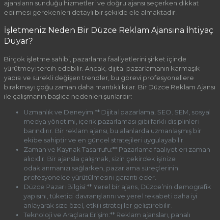
ajansların sunduğu hizmetleri ve doğru ajansı seçerken dikkat
edilmesi gerekenleri detaylı bir şekilde ele almaktadır.
İşletmeniz Neden Bir Düzce Reklam Ajansına İhtiyaç
Duyar?
Birçok işletme sahibi, pazarlama faaliyetlerini şirket içinde
yürütmeyi tercih edebilir. Ancak, dijital pazarlamanın karmaşık
yapısı ve sürekli değişen trendler, bu görevi profesyonellere
bırakmayı çoğu zaman daha mantıklı kılar. Bir Düzce Reklam Ajansı
ile çalışmanın başlıca nedenleri şunlardır:
Uzmanlık ve Deneyim:** Dijital pazarlama, SEO, SEM, sosyal
medya yönetimi, içerik pazarlaması gibi farklı disiplinleri
barındırır. Bir reklam ajansı, bu alanlarda uzmanlaşmış bir
ekibe sahiptir ve en güncel stratejileri uygulayabilir.
Zaman ve Kaynak Tasarrufu:** Pazarlama faaliyetleri zaman
alıcıdır. Bir ajansla çalışmak, sizin çekirdek işinize
odaklanmanızı sağlarken, pazarlama süreçlerinin
profesyonelce yürütülmesini garanti eder.
Düzce Pazarı Bilgisi:** Yerel bir ajans, Düzce’nin demografik
yapısını, tüketici davranışlarını ve yerel rekabeti daha iyi
anlayarak size özel, etkili stratejiler geliştirebilir.
Teknoloji ve Araçlara Erişim:** Reklam ajansları, pahalı