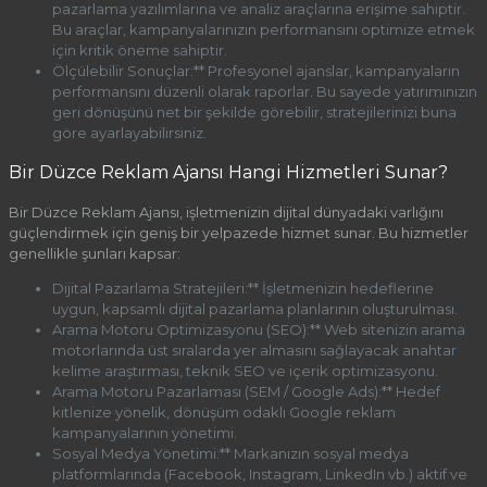
pazarlama yazılımlarına ve analiz araçlarına erişime sahiptir.
Bu araçlar, kampanyalarınızın performansını optimize etmek
için kritik öneme sahiptir.
Ölçülebilir Sonuçlar:** Profesyonel ajanslar, kampanyaların
performansını düzenli olarak raporlar. Bu sayede yatırımınızın
geri dönüşünü net bir şekilde görebilir, stratejilerinizi buna
göre ayarlayabilirsiniz.
Bir Düzce Reklam Ajansı Hangi Hizmetleri Sunar?
Bir Düzce Reklam Ajansı, işletmenizin dijital dünyadaki varlığını
güçlendirmek için geniş bir yelpazede hizmet sunar. Bu hizmetler
genellikle şunları kapsar:
Dijital Pazarlama Stratejileri:** İşletmenizin hedeflerine
uygun, kapsamlı dijital pazarlama planlarının oluşturulması.
Arama Motoru Optimizasyonu (SEO):** Web sitenizin arama
motorlarında üst sıralarda yer almasını sağlayacak anahtar
kelime araştırması, teknik SEO ve içerik optimizasyonu.
Arama Motoru Pazarlaması (SEM / Google Ads):** Hedef
kitlenize yönelik, dönüşüm odaklı Google reklam
kampanyalarının yönetimi.
Sosyal Medya Yönetimi:** Markanızın sosyal medya
platformlarında (Facebook, Instagram, LinkedIn vb.) aktif ve