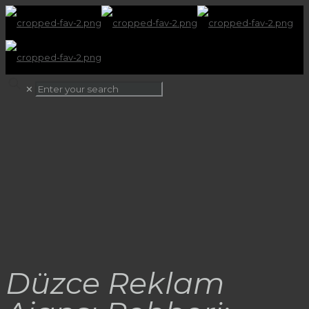
✕
Düzce Reklam