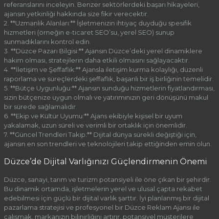
referanslarını inceleyin. Benzer sektörlerdeki başarı hikayeleri,
ajansın yetkinliği hakkında size fikir verecektir.
2. **Uzmanlık Alanları:** İşletmenizin ihtiyaç duyduğu spesifik
hizmetleri (örneğin e-ticaret SEO’su, yerel SEO) sunup
sunmadıklarını kontrol edin.
3. **Düzce Pazarı Bilgisi:** Ajansın Düzce’deki yerel dinamiklere
hakim olması, stratejilerin daha etkili olmasını sağlayacaktır.
4. **İletişim ve Şeffaflık:** Ajansla iletişim kurma kolaylığı, düzenli
raporlama ve süreçlerdeki şeffaflık, başarılı bir iş birliğinin temelidir.
5. **Bütçe Uygunluğu:** Ajansın sunduğu hizmetlerin fiyatlandırması,
sizin bütçenize uygun olmalı ve yatırımınızın geri dönüşünü makul
bir sürede sağlamalıdır.
6. **Ekip ve Kültür Uyumu:** Ajans ekibiyle kişisel bir uyum
yakalamak, uzun süreli ve verimli bir ortaklık için önemlidir.
7. **Güncel Trendleri Takip:** Dijital dünya sürekli değiştiği için,
ajansın en son trendleri ve teknolojileri takip ettiğinden emin olun.
Düzce’de Dijital Varlığınızı Güçlendirmenin Önemi
Düzce, sanayi, tarım ve turizm potansiyeli ile öne çıkan bir şehirdir.
Bu dinamik ortamda, işletmelerin yerel ve ulusal çapta rekabet
edebilmesi için güçlü bir dijital varlık şarttır. İyi planlanmış bir dijital
pazarlama stratejisi ve profesyonel bir Düzce Reklam Ajansı ile
çalışmak, markanızın bilinirliğini artırır, potansiyel müşterilere